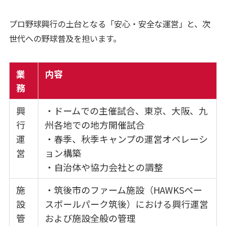
プロ野球興行の土台となる「安心・安全な運営」と、次
世代への野球普及を担います。
業
内容
務
興
・ドームでの主催試合、東京、大阪、九
行
州各地での地方開催試合
運
・春季、秋季キャンプの運営オペレーシ
営
ョン構築
・自治体や協力会社との調整
施
・筑後市のファーム施設（HAWKSベー
設
スボールパーク筑後）における興行運営
管
および施設全般の管理