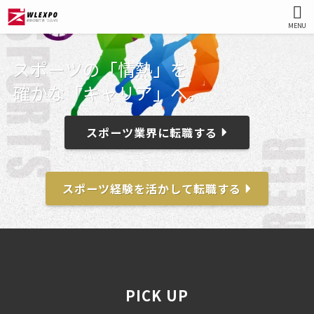
MENU
スポーツ
の
「情熱
」
を
確か
な
「キャリア
」
へ
。
スポーツ業界に転職する
スポーツ経験を活かして転職する
PICK UP